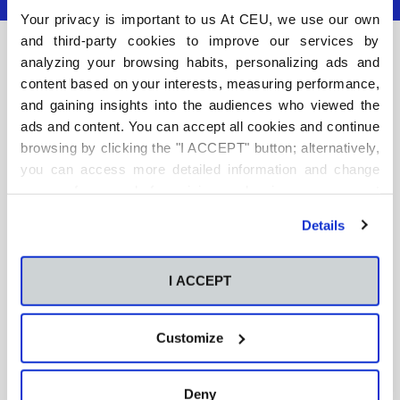
Your privacy is important to us At CEU, we use our own
and third-party cookies to improve our services by
Últimos artículos
analyzing your browsing habits, personalizing ads and
content based on your interests, measuring performance,
and gaining insights into the audiences who viewed the
ads and content. You can accept all cookies and continue
browsing by clicking the "I ACCEPT" button; alternatively,
you can access more detailed information and change
your preferences before giving or denying your consent
by clicking the "Customize" button. For more information,
Details
please visit our
Cookie Policy
.
I ACCEPT
Customize
Deny
aXlaPAU!