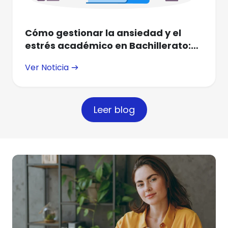
Cómo gestionar la ansiedad y el
estrés académico en Bachillerato:
claves para profesores, padres y
Ver Noticia
orientadores
Leer blog